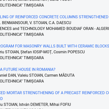
POLITEHNICA” TIMIȘOARA
LING OF REINFORCED CONCRETE COLUMNS STRENGTHENED
B. BENMANSOUR, V. STOIAN, C.A. DAESCU
CIENCES and TECHNOLOGY MOHAMED BOUDIAF ORAN - ALGER
POLITEHNICA” TIMIȘOARA
ROGRAM FOR MASONRY WALLS BUILT WITH CERAMIC BLOCK
riu STOIAN, Ștefan IOSIP-MOȚ, Cosmin POPESCU
POLITEHNICA” TIMIȘOARA
 A FUTURE HOUSE IN ROMANIA?
aniel DAN, Valeiu STOIAN, Carmen MĂDUTA
POLITEHNICA” TIMIȘOARA
CED MORTAR STRENGTHENING OF A PRECAST REINFORCED C
ID
riu STOIAN, István DEMETER, Mihai FOFIU