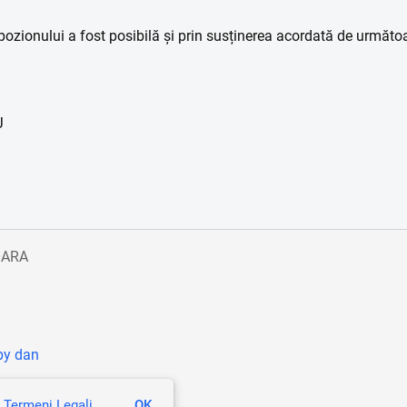
zionului a fost posibilă și prin susținerea acordată de următoa
J
OARA
by dan
i
Termeni Legali
.
OK