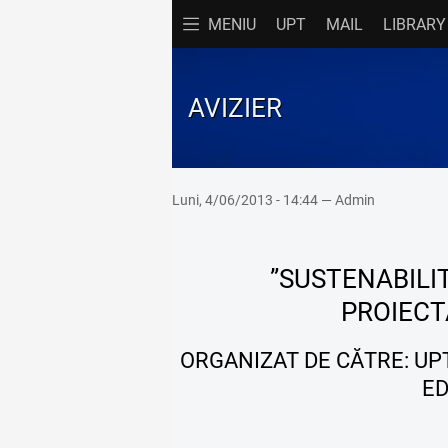
MENIU
UPT
MAIL
LIBRARY
FACULTATE
P
AVIZIER
Acasă
Cu
Admitere
D
Avizier
Di
Luni, 4/06/2013 - 14:44 — Admin
Contact
Of
Documente
Or
”SUSTENABILI
Evenimente
Pr
PROIECT
Prezentare
Re
ORGANIZAT DE CĂTRE: UPT
Programe de Studii
Ta
ED