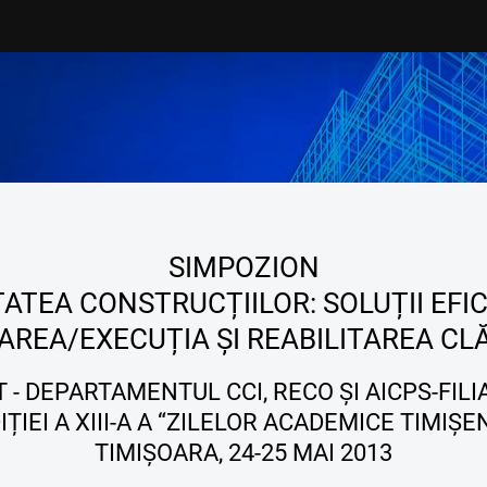
ENTRU STUDENȚI
DEPARTAMENTE
rsuri
CCI
iplomă
CCTFC
sertație
CMMC
erte de angajare
HIDRO
SIMPOZION
are
BULETINE ȘTIINTȚFICE
TATEA CONSTRUCȚIILOR: SOLUȚII EFI
actică
Buletinul Științific Construcții
AREA/EXECUȚIA ȘI REABILITAREA CLĂ
surse
Scientific Bulletin Hydrotehnic
 - DEPARTAMENTUL CCI, RECO ȘI AICPS-FILI
xe
IȚIEI A XIII-A A “ZILELOR ACADEMICE TIMIȘE
TIMIȘOARA, 24-25 MAI 2013