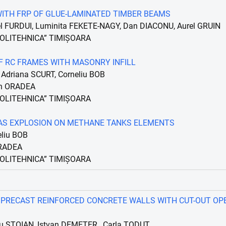
ITH FRP OF GLUE-LAMINATED TIMBER BEAMS
el FURDUI, Luminita FEKETE-NAGY, Dan DIACONU, Aurel GRUIN
POLITEHNICA” TIMIȘOARA
F RC FRAMES WITH MASONRY INFILL
Adriana SCURT, Corneliu BOB
in ORADEA
POLITEHNICA” TIMIȘOARA
GAS EXPLOSION ON METHANE TANKS ELEMENTS
eliu BOB
RADEA
POLITEHNICA” TIMIȘOARA
 PRECAST REINFORCED CONCRETE WALLS WITH CUT-OUT OP
riu STOIAN, Istvan DEMETER , Carla TODUT