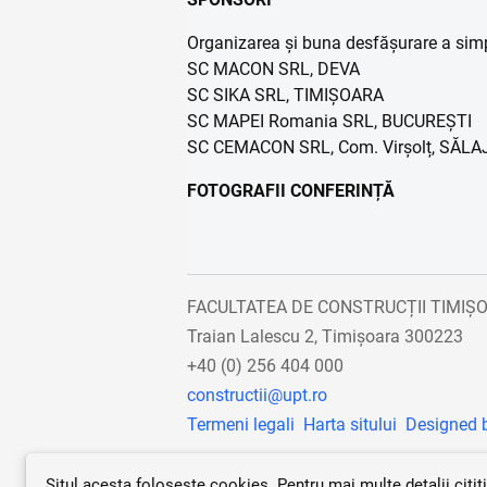
Organizarea și buna desfășurare a simpo
SC MACON SRL, DEVA
SC SIKA SRL, TIMIȘOARA
SC MAPEI Romania SRL, BUCUREȘTI
SC CEMACON SRL, Com. Virșolț, SĂLA
FOTOGRAFII CONFERINȚĂ
FACULTATEA DE CONSTRUCȚII TIMIȘ
Traian Lalescu 2, Timișoara 300223
+40 (0) 256 404 000
constructii@upt.ro
Termeni legali
Harta sitului
Designed 
Situl acesta foloseste cookies. Pentru mai multe detalii citiț