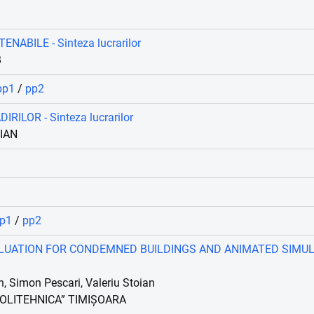
NABILE - Sinteza lucrarilor
B
 pp1
/
pp2
RILOR - Sinteza lucrarilor
OIAN
pp1
/
pp2
UATION FOR CONDEMNED BUILDINGS AND ANIMATED SIMUL
, Simon Pescari, Valeriu Stoian
POLITEHNICA” TIMIȘOARA