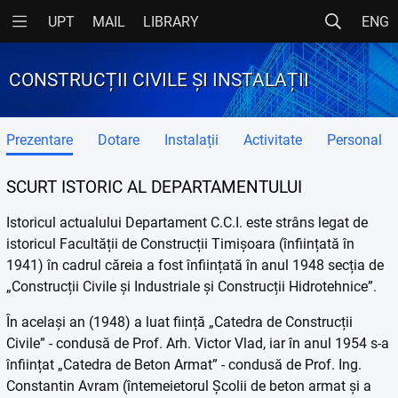
UPT
MAIL
LIBRARY
ENG
CONSTRUCȚII CIVILE ȘI INSTALAȚII
Prezentare
Dotare
Instalații
Activitate
Personal
SCURT ISTORIC AL DEPARTAMENTULUI
Istoricul actualului Departament C.C.I. este strâns legat de
istoricul Facultății de Construcții Timișoara (înființată în
1941) în cadrul căreia a fost înființată în anul 1948 secția de
„Construcții Civile și Industriale și Construcții Hidrotehnice”.
În același an (1948) a luat ființă „Catedra de Construcții
Civile” - condusă de Prof. Arh. Victor Vlad, iar în anul 1954 s-a
înființat „Catedra de Beton Armat” - condusă de Prof. Ing.
Constantin Avram (întemeietorul Școlii de beton armat și a