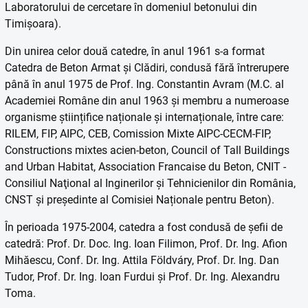
Laboratorului de cercetare în domeniul betonului din
Timișoara).
Din unirea celor două catedre, în anul 1961 s-a format
Catedra de Beton Armat și Clădiri, condusă fără întrerupere
până în anul 1975 de Prof. Ing. Constantin Avram (M.C. al
Academiei Române din anul 1963 și membru a numeroase
organisme științifice naționale și internaționale, între care:
RILEM, FIP, AIPC, CEB, Comission Mixte AIPC-CECM-FIP,
Constructions mixtes acien-beton, Council of Tall Buildings
and Urban Habitat, Association Francaise du Beton, CNIT -
Consiliul Naţional al Inginerilor și Tehnicienilor din România,
CNST și președinte al Comisiei Naționale pentru Beton).
În perioada 1975-2004, catedra a fost condusă de șefii de
catedră: Prof. Dr. Doc. Ing. Ioan Filimon, Prof. Dr. Ing. Afion
Mihăescu, Conf. Dr. Ing. Attila Földváry, Prof. Dr. Ing. Dan
Tudor, Prof. Dr. Ing. Ioan Furdui și Prof. Dr. Ing. Alexandru
Toma.