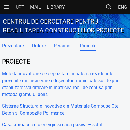
UPT
MAIL
LIBRARY
ENG
CENTRUL DE CERCETARE PENTRU
REABILITAREA CONSTRUCȚIILOR PROIECTE
Prezentare
Dotare
Personal
Proiecte
PROIECTE
Metodă inovatoare de depozitare în haldă a reziduurilor
provenite din incinerarea deşeurilor municipale solide prin
stabilizare/solidificare în matricea rocii de cenuşă prin
metoda şlamului dens
Sisteme Structurale Inovative din Materiale Compuse Otel
Beton si Compozite Polimerice
Casa aproape zero energie și casă pasivă – soluții