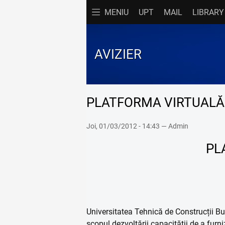
MENIU
UPT
MAIL
LIBRARY
FACULTATE
P
AVIZIER
Acasă
Cu
Admitere
D
Avizier
Di
PLATFORMA VIRTUALĂ 
Contact
Of
Joi, 01/03/2012 - 14:43 — Admin
Documente
Or
PL
Evenimente
Pr
Prezentare
Re
Programe de Studii
Ta
Universitatea Tehnică de Construcții Bucu
scopul dezvoltării capacității de a furn