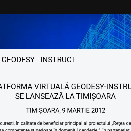
ENTRU STUDENȚI
DEPARTAMENTE
rsuri
CCI
iplomă
CCTFC
sertație
CMMC
GEODESY - INSTRUCT
erte de angajare
HIDRO
are
BULETINE ȘTIINTȚFICE
ATFORMA VIRTUALĂ GEODESY-INSTR
actică
Buletinul Științific Construcții
SE LANSEAZĂ LA TIMIȘOARA
surse
Scientific Bulletin Hydrotehnic
TIMIȘOARA, 9 MARTIE 2012
xe
rești, în calitate de beneficiar principal al proiectului „Rețea d
iza competențe superioare în domeniul geodeziei”, în parteneriat 