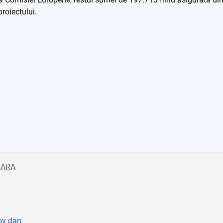
roiectului.
OARA
by dan