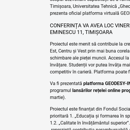
Timișoara, Universitatea Tehnică „Gheo
prezenta oficial platforma virtuală G
CONFERINȚA VA AVEA LOC VINERI,
EMINESCU 11, TIMIȘOARA
Proiectul este menit să contribuie la cre
Est, Centru și Vest prin mai buna corela
schimbare ale pieței muncii. Accesul la 
învățare. Studenții vor putea învăța mai
competitiv în carieră. Platforma poate 
Va fi prezentată
platforma
GEODESY-
programul
lansărilor rețelei online pro
martie).
Proiectul este finanțat din Fondul Soc
prioritară 1. „Educația și formarea în s
1.2. „Calitate în învățământul superior”
reprezintă contribuția nerambursabilă a