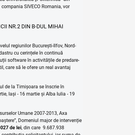
 și compania SIVECO Romania, vor
II NR.2 DIN B-DUL MIHAI
elul regiunilor București-Ilfov, Nord-
dastru cu cerințele în continuă
ii software în activitățile de predare-
l, care să le ofere un real avantaj
ul de la Timișoara se înscrie în
tie, Iași - 16 martie și Alba Iulia - 19
Resurselor Umane 2007-2013, Axa
unoaștere”, Domeniul major de intervenție
027 de lei
, din care 9.687.938
contribuția solicitantului, iar suma de