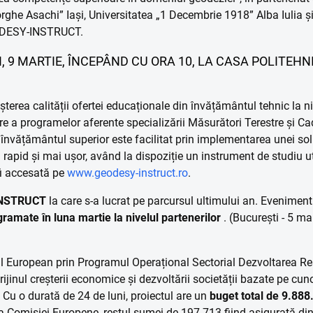
rghe Asachi” Iași, Universitatea „1 Decembrie 1918” Alba Iulia
EODESY-INSTRUCT.
 9 MARTIE, ÎNCEPÂND CU ORA 10, LA CASA POLITEHNIC
șterea calității ofertei educaționale din învățământul tehnic la niv
re a programelor aferente specializării Măsurători Terestre și Ca
învățământul superior este facilitat prin implementarea unei soluț
 rapid și mai ușor, având la dispoziție un instrument de studiu uti
fi accesată pe
www.geodesy-instruct.ro
.
INSTRUCT
la care s-a lucrat pe parcursul ultimului an. Eveniment
gramate în luna martie la nivelul partenerilor
. (București - 5 mar
ial European prin Programul Operațional Sectorial Dezvoltarea 
prijinul creșterii economice și dezvoltării societății bazate pe c
. Cu o durată de 24 de luni, proiectul are un
buget total
de 9.888.
 Comisiei Europene, restul sumei de 197.713 fiind asigurată din 