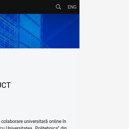
ENG
CENTRE DE CERCETARE
CCHPM
CCIC
CEMSIG
ICT
RECO
UCT
ALTELE
s
e colaborare universitară online în
cu Universitatea „Politehnica” din