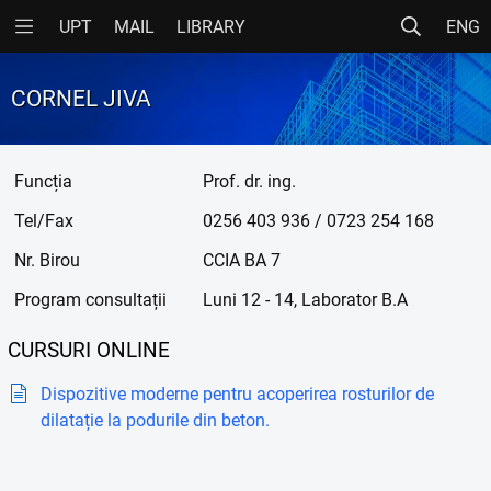
UPT
MAIL
LIBRARY
ENG
CORNEL JIVA
Funcția
Prof. dr. ing.
Tel/Fax
0256 403 936 / 0723 254 168
Nr. Birou
CCIA BA 7
Program consultații
Luni 12 - 14, Laborator B.A
CURSURI ONLINE
Dispozitive moderne pentru acoperirea rosturilor de
dilatație la podurile din beton.