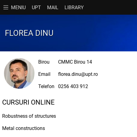
MENIU
UPT
MAIL
LIBRARY
FACULTATE
PENTRU STUDENȚI
DE
FLOREA DINU
Acasă
Cursuri
CCI
Admitere
Diplomă
CC
Avizier
Disertație
CM
Birou
CMMC Birou 14
Contact
Oferte de angajare
HI
Email
florea.dinu@upt.ro
Documente
Orare
BUL
Telefon
0256 403 912
Evenimente
Practică
Bule
CURSURI ONLINE
Prezentare
Resurse
Sci
Robustness of structures
Programe de Studii
Taxe
Metal constructions