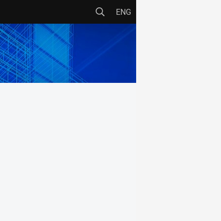
ENG
CENTRE DE CERCETARE
CCHPM
CCIC
CEMSIG
ICT
RECO
ALTELE
s