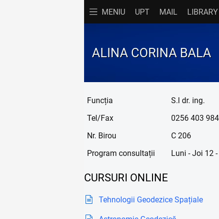
MENIU
UPT
MAIL
LIBRARY
FACULTATE
P
ALINA CORINA BALA
Acasă
Cu
Admitere
D
Avizier
Di
Funcția
S.l dr. ing.
Contact
Of
Tel/Fax
0256 403 984
Documente
Or
Nr. Birou
C 206
Evenimente
Pr
Program consultații
Luni - Joi 12 -
Prezentare
Re
CURSURI ONLINE
Programe de Studii
Ta
Tehnologii Geodezice Spațiale