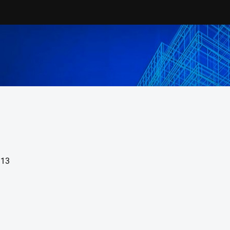
ENTRU STUDENȚI
DEPARTAMENTE
rsuri
CCI
iplomă
CCTFC
sertație
CMMC
erte de angajare
HIDRO
are
BULETINE ȘTIINTȚFICE
actică
Buletinul Științific Construcții
 13
surse
Scientific Bulletin Hydrotehnic
xe