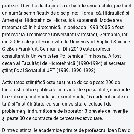
profesor David a desfășurat o activitate remarcabilă, predând
un număr semnificativ de discipline: Hidraulică, Hidraulică și
Amenajări Hidrotehnice, Hidraulică subterană, Modelarea
matematică în hidrotehnică. În perioada 1993-2005 a fost
profesor la Technische Universität Darmstadt, Germania, iar
din 2006 este profesor invitat la Universty of Applied Science
Gießen-Frankfurt, Germania. Din 2010 este profesor
consultant la Universitatea Politehnica Timișoara. A fost
decan al Facultății de Hidrotehnică (1990-1994) și secretar
științific al Senatului UPT (1989, 1990-1992).
Activitatea științifică este susținută de cele peste 200 de
lucrări științifice publicate în reviste de specialitate, susținute
la conferințe naționale și internaționale, 16 cărți publicate în
țară și în străinătate, cursuri universitare, culegeri de
probleme și îndrumătoare de laborator, 3 brevete de invenție
și peste 80 de contracte de cercetare-dezvoltare.
Dintre distincțiile academice primite de profesorul Ioan David