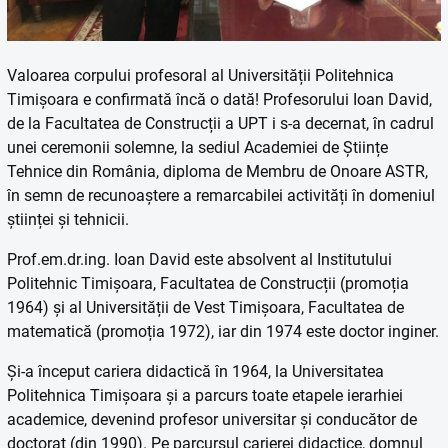
Valoarea corpului profesoral al Universității Politehnica
Timișoara e confirmată încă o dată! Profesorului Ioan David,
de la Facultatea de Construcții a UPT i s-a decernat, în cadrul
unei ceremonii solemne, la sediul Academiei de Științe
Tehnice din România, diploma de Membru de Onoare ASTR,
în semn de recunoaștere a remarcabilei activități în domeniul
științei și tehnicii.
Prof.em.dr.ing. Ioan David este absolvent al Institutului
Politehnic Timișoara, Facultatea de Construcții (promoția
1964) și al Universității de Vest Timișoara, Facultatea de
matematică (promoția 1972), iar din 1974 este doctor inginer.
Și-a început cariera didactică în 1964, la Universitatea
Politehnica Timișoara și a parcurs toate etapele ierarhiei
academice, devenind profesor universitar și conducător de
doctorat (din 1990). Pe parcursul carierei didactice, domnul