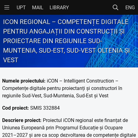
UPT
MAIL
LIBRARY
ENG
ICON REGIONAL – COMPETENȚE DIGITALE
PENTRU ANGAJAȚII DIN CONSTRUCȚII ȘI
PROIECTARE DIN REGIUNILE SUD-
MUNTENIA, SUD-EST, SUD-VEST OLTENIA ȘI
VEST
Numele proiectului:
iCON – Intelligent Construction –
Competențe digitale pentru proiectanți și constructori în
regiunile Sud-Vest, Sud-Muntenia, Sud-Est și Vest
Cod proiect:
SMIS 332884
Descriere proiect:
Proiectul iCON regional este finanțat de
Uniunea Europeană prin Programul Educație și Ocupare
2021–2027 și are ca scop dezvoltarea de competențe digitale