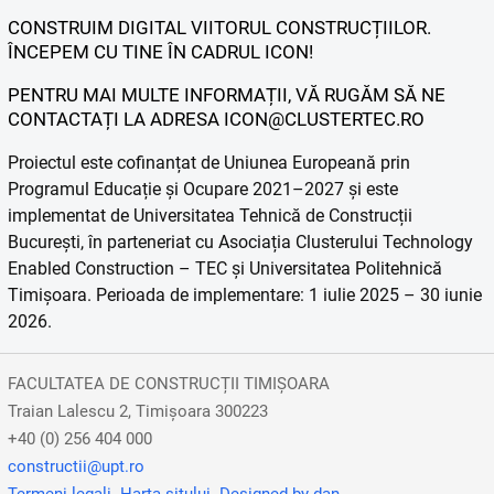
CONSTRUIM DIGITAL VIITORUL CONSTRUCȚIILOR.
ÎNCEPEM CU TINE ÎN CADRUL ICON!
PENTRU MAI MULTE INFORMAȚII, VĂ RUGĂM SĂ NE
CONTACTAȚI LA ADRESA ICON@CLUSTERTEC.RO
Proiectul este cofinanțat de Uniunea Europeană prin
Programul Educație și Ocupare 2021–2027 și este
implementat de Universitatea Tehnică de Construcții
București, în parteneriat cu Asociația Clusterului Technology
Enabled Construction – TEC și Universitatea Politehnică
Timișoara. Perioada de implementare: 1 iulie 2025 – 30 iunie
2026.
FACULTATEA DE CONSTRUCȚII TIMIȘOARA
Traian Lalescu 2, Timișoara 300223
+40 (0) 256 404 000
constructii@upt.ro
Termeni legali
Harta sitului
Designed by dan