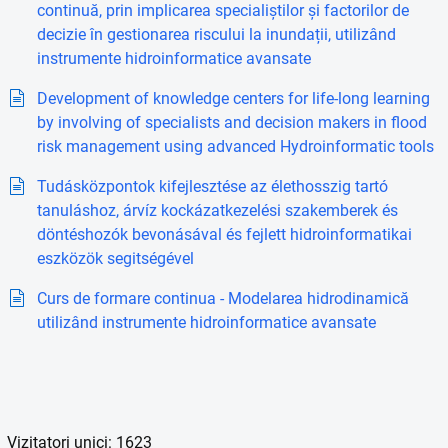
continuă, prin implicarea specialiștilor și factorilor de
decizie în gestionarea riscului la inundații, utilizând
instrumente hidroinformatice avansate
Development of knowledge centers for life-long learning
by involving of specialists and decision makers in flood
risk management using advanced Hydroinformatic tools
Tudásközpontok kifejlesztése az élethosszig tartó
tanuláshoz, árvíz kockázatkezelési szakemberek és
döntéshozók bevonásával és fejlett hidroinformatikai
eszközök segitségével
Curs de formare continua - Modelarea hidrodinamică
utilizând instrumente hidroinformatice avansate
Vizitatori unici: 1623