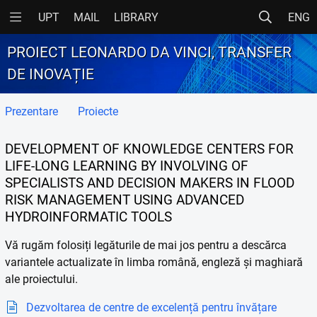
UPT
MAIL
LIBRARY
ENG
PROIECT LEONARDO DA VINCI, TRANSFER
DE INOVAȚIE
Prezentare
Proiecte
DEVELOPMENT OF KNOWLEDGE CENTERS FOR
LIFE-LONG LEARNING BY INVOLVING OF
SPECIALISTS AND DECISION MAKERS IN FLOOD
RISK MANAGEMENT USING ADVANCED
HYDROINFORMATIC TOOLS
Vă rugăm folosiți legăturile de mai jos pentru a descărca
variantele actualizate în limba română, engleză și maghiară
ale proiectului.
Dezvoltarea de centre de excelență pentru învățare