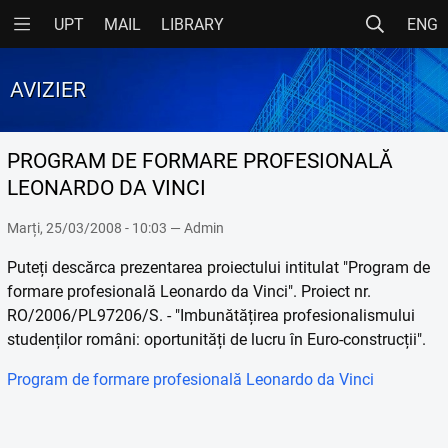
UPT
MAIL
LIBRARY
ENG
AVIZIER
PROGRAM DE FORMARE PROFESIONALĂ
LEONARDO DA VINCI
Marți, 25/03/2008 - 10:03 — Admin
Puteți descărca prezentarea proiectului intitulat "Program de
formare profesională Leonardo da Vinci". Proiect nr.
RO/2006/PL97206/S. - "Imbunătățirea profesionalismului
studenților români: oportunități de lucru în Euro-construcții".
Program de formare profesională Leonardo da Vinci