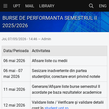
UPT
MAIL
LIBRARY
ENG
BURSE DE PERFORMANTA SEMESTRUL II
2025/2026
Joi, 07/05/2026 - 14:46 — Admin
Data/Perioada
Activitatea
06 mai 2026
Afisare liste cu medii
06 mai - 07
Sesizare inadvertente din partea
mai 2026
studenţilor, corectare erori privind notele
Generare/Afişare liste burse semestrul II
11 mai 2026
acordate pe baza rezultatelor academice
Validare liste / Verificare şi validare detalii
12 mai 2026
cont în
student.upt.ro