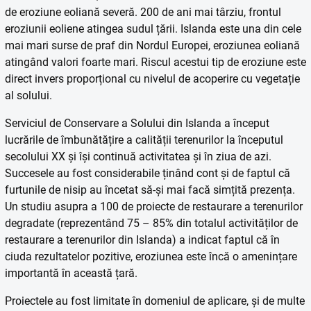
de eroziune eoliană severă. 200 de ani mai târziu, frontul
eroziunii eoliene atingea sudul țării. Islanda este una din cele
mai mari surse de praf din Nordul Europei, eroziunea eoliană
atingând valori foarte mari. Riscul acestui tip de eroziune este
direct invers proporțional cu nivelul de acoperire cu vegetație
al solului.
Serviciul de Conservare a Solului din Islanda a început
lucrările de îmbunătățire a calității terenurilor la începutul
secolului XX și își continuă activitatea și în ziua de azi.
Succesele au fost considerabile ținând cont și de faptul că
furtunile de nisip au încetat să-și mai facă simțită prezența.
Un studiu asupra a 100 de proiecte de restaurare a terenurilor
degradate (reprezentând 75 – 85% din totalul activităților de
restaurare a terenurilor din Islanda) a indicat faptul că în
ciuda rezultatelor pozitive, eroziunea este încă o amenințare
importantă în această țară.
Proiectele au fost limitate în domeniul de aplicare, și de multe