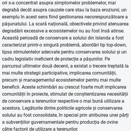
ori s-a concentrat asupra simptomelor problemelor, mai
degrabă decât asupra cauzele care stau la baza eroziunii, un
exemplu în acest sens fiind gestionarea necorespunzătoare a
pășunatului. La scară națională, obiectivele privind atenuarea
degradării excessive a ecosistemelor nu au fost însă atinse.
Această perioadă de conservare a solului din Islanda a fost
caracterizat printr-o singură problemă, abordări tip top-down,
lipsa stimulentelor adecvate pentru conservarea solului și un
cadru legislativ ineficient de protecție a pășunilor. Pe
parcursul ultimelor două decenii, a existat o trecere treptată la
mai multe strategii participative, implicarea comunității,
precum și managementul ecosistemelor pentru mai multe
beneficii. Aceste schimbări au crescut foarte mult implicarea
comunității în proiecte, stimulat de conștientizarea necesității
de conservare a terenurilor respective o mai bună utilizare a
acestora. Legăturile dintre politicile agricole și conservarea
solului au fost consolidate, în special prin atribuirea unei părți
a subvențiilor guvernamentale pentru producția de ovine
către factorii de utilizare a terenurilor.