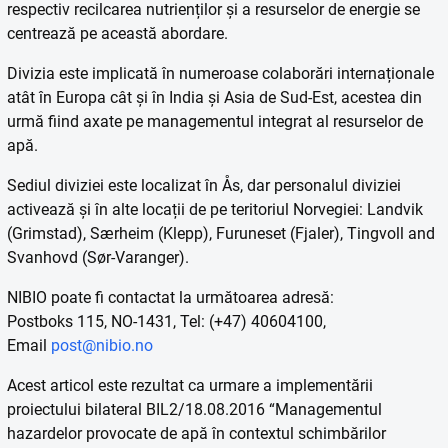
respectiv recilcarea nutrienților și a resurselor de energie se
centrează pe această abordare.
Divizia este implicată în numeroase colaborări internaționale
atât în Europa cât și în India și Asia de Sud-Est, acestea din
urmă fiind axate pe managementul integrat al resurselor de
apă.
Sediul diviziei este localizat în Ås, dar personalul diviziei
activează și în alte locații de pe teritoriul Norvegiei: Landvik
(Grimstad), Særheim (Klepp), Furuneset (Fjaler), Tingvoll and
Svanhovd (Sør-Varanger).
NIBIO poate fi contactat la următoarea adresă:
Postboks 115, NO-1431, Tel: (+47) 40604100,
Email
post@nibio.no
Acest articol este rezultat ca urmare a implementării
proiectului bilateral BIL2/18.08.2016 “Managementul
hazardelor provocate de apă în contextul schimbărilor