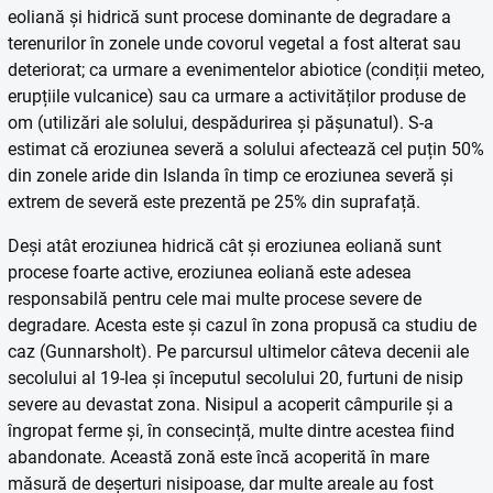
eoliană și hidrică sunt procese dominante de degradare a
terenurilor în zonele unde covorul vegetal a fost alterat sau
deteriorat; ca urmare a evenimentelor abiotice (condiții meteo,
erupțiile vulcanice) sau ca urmare a activităților produse de
om (utilizări ale solului, despădurirea și pășunatul). S-a
estimat că eroziunea severă a solului afectează cel puțin 50%
din zonele aride din Islanda în timp ce eroziunea severă și
extrem de severă este prezentă pe 25% din suprafață.
Deși atât eroziunea hidrică cât și eroziunea eoliană sunt
procese foarte active, eroziunea eoliană este adesea
responsabilă pentru cele mai multe procese severe de
degradare. Acesta este și cazul în zona propusă ca studiu de
caz (Gunnarsholt). Pe parcursul ultimelor câteva decenii ale
secolului al 19-lea și începutul secolului 20, furtuni de nisip
severe au devastat zona. Nisipul a acoperit câmpurile și a
îngropat ferme și, în consecință, multe dintre acestea fiind
abandonate. Această zonă este încă acoperită în mare
măsură de deșerturi nisipoase, dar multe areale au fost