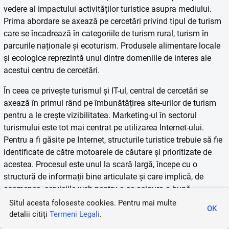
vedere al impactului activităților turistice asupra mediului.
Prima abordare se axează pe cercetări privind tipul de turism
care se încadrează în categoriile de turism rural, turism în
parcurile naționale și ecoturism. Produsele alimentare locale
și ecologice reprezintă unul dintre domeniile de interes ale
acestui centru de cercetări.
În ceea ce privește turismul și IT-ul, central de cercetări se
axează în primul rând pe îmbunătățirea site-urilor de turism
pentru a le crește vizibilitatea. Marketing-ul în sectorul
turismului este tot mai centrat pe utilizarea Internet-ului.
Pentru a fi găsite pe Internet, structurile turistice trebuie să fie
identificate de către motoarele de căutare și prioritizate de
acestea. Procesul este unul la scară largă, începe cu o
structură de informații bine articulate și care implică, de
asemenea, serviciile web pentru a se asigura o bună
prezentare a unei întregi zone.
Situl acesta foloseste cookies. Pentru mai multe
OK
detalii citiți
Termeni Legali
.
MEDIU