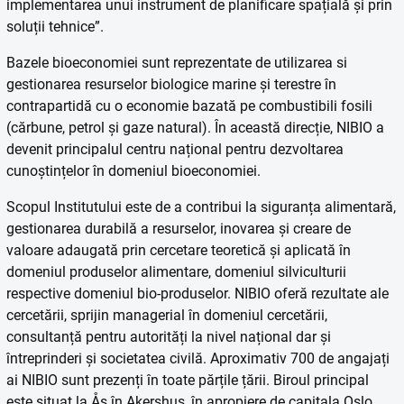
implementarea unui instrument de planificare spațială și prin
soluții tehnice”.
Bazele bioeconomiei sunt reprezentate de utilizarea si
gestionarea resurselor biologice marine și terestre în
contrapartidă cu o economie bazată pe combustibili fosili
(cărbune, petrol și gaze natural). În această direcție, NIBIO a
devenit principalul centru național pentru dezvoltarea
cunoștințelor în domeniul bioeconomiei.
Scopul Institutului este de a contribui la siguranța alimentară,
gestionarea durabilă a resurselor, inovarea și creare de
valoare adaugată prin cercetare teoretică și aplicată în
domeniul produselor alimentare, domeniul silviculturii
respective domeniul bio-produselor. NIBIO oferă rezultate ale
cercetării, sprijin managerial în domeniul cercetării,
consultanță pentru autorități la nivel național dar și
întreprinderi și societatea civilă. Aproximativ 700 de angajați
ai NIBIO sunt prezenți în toate părțile țării. Biroul principal
este situat la Ås în Akershus, în apropiere de capitala Oslo.