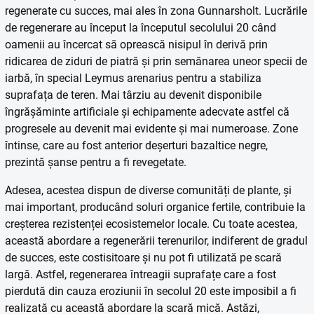
regenerate cu succes, mai ales în zona Gunnarsholt. Lucrările
de regenerare au început la începutul secolului 20 când
oamenii au încercat să oprească nisipul în derivă prin
ridicarea de ziduri de piatră și prin semănarea uneor specii de
iarbă, în special Leymus arenarius pentru a stabiliza
suprafața de teren. Mai târziu au devenit disponibile
îngrășăminte artificiale și echipamente adecvate astfel că
progresele au devenit mai evidente și mai numeroase. Zone
întinse, care au fost anterior deșerturi bazaltice negre,
prezintă șanse pentru a fi revegetate.
Adesea, acestea dispun de diverse comunități de plante, și
mai important, producând soluri organice fertile, contribuie la
creșterea rezistenței ecosistemelor locale. Cu toate acestea,
această abordare a regenerării terenurilor, indiferent de gradul
de succes, este costisitoare și nu pot fi utilizată pe scară
largă. Astfel, regenerarea întreagii suprafațe care a fost
pierdută din cauza eroziunii în secolul 20 este imposibil a fi
realizată cu această abordare la scară mică. Astăzi,