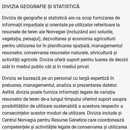
DIVIZIA GEOGRAFIE ȘI STATISTICĂ
Divizia de geografie și statistică are ca scop furnizarea de
informații imparțiale și orientate pe utilizator referitoare la
resursele de teren ale Norvegiei (incluzând aici solurile,
vegetația, peisajul), dezvoltarea și economia agriculturii
pentru utilizarea lor în planificarea spațială, managementul
resurselor, conservarea resurselor naturale, silvicultură și
activități agricole. Divizia oferă suport pentru luarea de decizii
atât în mediul public cât și în mediul privat.
Divizia se bazează pe un personal cu largă expertiză în
preluarea, managementul, analiza si prezentarea datelor.
Astfel, divizia poate furniza informații legate de variația
resurselor de teren de-a lungul timpului oferind suport asupra
posibilităților de utilizare sustenabilă a acestora respectiv a
consecințelor acestor moduri de utilizare. Divizia include și
Centrul Norvegia pentru Resurse Genetice care coordonează
competențele și activitățile legate de conservarea și utilizarea