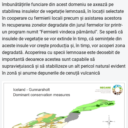
îmbunătățirile funciare din acest domeniu se axează pe
stabilirea insulelor de vegetație lemnoasă, în locații selectate
în cooperare cu fermierii locali precum și asistarea acestora
în recuperarea zonelor degradate din jurul fermelor lor printr-
un program numit "Fermierii vindeca pământul". Se speră că
insulele de vegetație se vor extinde în timp, că semințele din
aceste insule vor crește producția și, în timp, vor acoperi zona
degradată. Acoperirea cu specii lemnoase este deosebit de
importantă deoarece acestea sunt capabile să
supraviețuiască și să stabilizeze un alt pericol natural evident
în zonă și anume depunerile de cenuță vulcanică