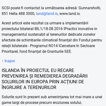
SCSI poate fi contactat la următoarea adresă: Gunnarsholti,
851 Hella 488 3000,
land@land.is
, www.land.is.
Acest articol este rezultat ca urmare a implementării
proiectului bilateral BIL1/18.08.2016 îPractici inovative in
managementul sustenabil al terenurilor dedicate zonelor
afectate de schimbarile climaticeî finanțat din Fondul pentru
relații bilaterale - Programul RO14 îCercetare în Sectoare
Prioritareî, fond finanțat de Granturile SEE.
↑ Inapoi
ISLANDA ÎN PROIECTUL EU RECARE
PREVENIREA ȘI REMEDIEREA DEGRADĂRII
SOLURILOR IN EUROPA PRIN ACȚIUNI DE
ÎNGRIJIRE A TERENURILOR
Solurile sunt în prezent sub amenințarea tot mai mare a unei
game largi de procese precum eroziunea solului,