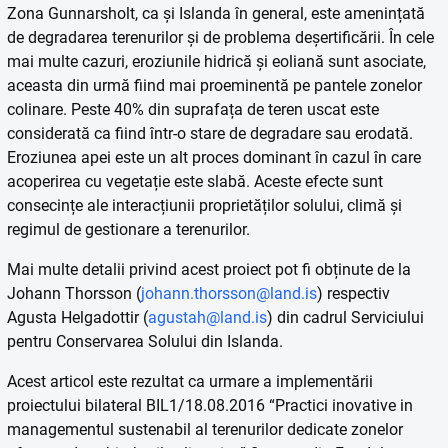
Zona Gunnarsholt, ca și Islanda în general, este amenințată
de degradarea terenurilor și de problema deșertificării. În cele
mai multe cazuri, eroziunile hidrică și eoliană sunt asociate,
aceasta din urmă fiind mai proeminentă pe pantele zonelor
colinare. Peste 40% din suprafața de teren uscat este
considerată ca fiind într-o stare de degradare sau erodată.
Eroziunea apei este un alt proces dominant în cazul în care
acoperirea cu vegetație este slabă. Aceste efecte sunt
consecințe ale interacțiunii proprietăților solului, climă și
regimul de gestionare a terenurilor.
Mai multe detalii privind acest proiect pot fi obținute de la
Johann Thorsson (
johann.thorsson@land.is
) respectiv
Agusta Helgadottir (
agustah@land.is
) din cadrul Serviciului
pentru Conservarea Solului din Islanda.
Acest articol este rezultat ca urmare a implementării
proiectului bilateral BIL1/18.08.2016 “Practici inovative in
managementul sustenabil al terenurilor dedicate zonelor