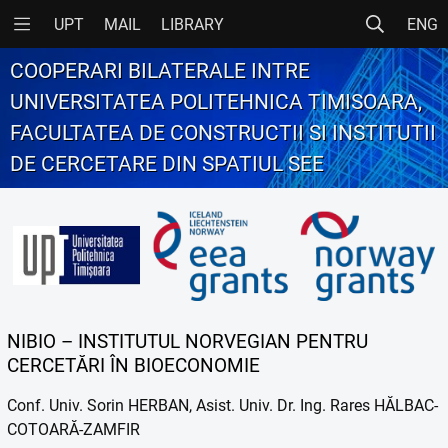
UPT
MAIL
LIBRARY
ENG
COOPERARI BILATERALE INTRE
UNIVERSITATEA POLITEHNICA TIMISOARA,
FACULTATEA DE CONSTRUCTII SI INSTITUTII
DE CERCETARE DIN SPATIUL SEE
NIBIO – INSTITUTUL NORVEGIAN PENTRU
CERCETĂRI ÎN BIOECONOMIE
Conf. Univ. Sorin HERBAN, Asist. Univ. Dr. Ing. Rares HĂLBAC-
COTOARĂ-ZAMFIR