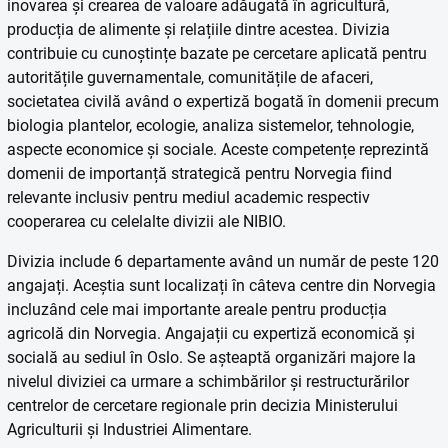
inovarea și crearea de valoare adăugată în agricultură,
producția de alimente și relațiile dintre acestea. Divizia
contribuie cu cunoștințe bazate pe cercetare aplicată pentru
autoritățile guvernamentale, comunitățile de afaceri,
societatea civilă având o expertiză bogată în domenii precum
biologia plantelor, ecologie, analiza sistemelor, tehnologie,
aspecte economice și sociale. Aceste competențe reprezintă
domenii de importanță strategică pentru Norvegia fiind
relevante inclusiv pentru mediul academic respectiv
cooperarea cu celelalte divizii ale NIBIO.
Divizia include 6 departamente având un număr de peste 120
angajați. Aceștia sunt localizați în câteva centre din Norvegia
incluzând cele mai importante areale pentru producția
agricolă din Norvegia. Angajații cu expertiză economică și
socială au sediul în Oslo. Se așteaptă organizări majore la
nivelul diviziei ca urmare a schimbărilor și restructurărilor
centrelor de cercetare regionale prin decizia Ministerului
Agriculturii și Industriei Alimentare.