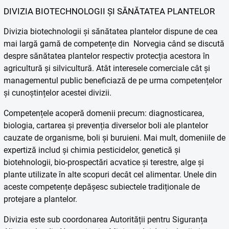
DIVIZIA BIOTECHNOLOGII ȘI SĂNĂTATEA PLANTELOR
Divizia biotechnologii și sănătatea plantelor dispune de cea
mai largă gamă de competențe din Norvegia când se discută
despre sănătatea plantelor respectiv protecția acestora în
agricultură și silvicultură. Atât interesele comerciale cât și
managementul public beneficiază de pe urma competențelor
și cunoștințelor acestei divizii.
Competențele acoperă domenii precum: diagnosticarea,
biologia, cartarea și prevenția diverselor boli ale plantelor
cauzate de organisme, boli și buruieni. Mai mult, domeniile de
expertiză includ și chimia pesticidelor, genetică și
biotehnologii, bio-prospectări acvatice și terestre, alge și
plante utilizate în alte scopuri decât cel alimentar. Unele din
aceste competențe depășesc subiectele tradiționale de
protejare a plantelor.
Divizia este sub coordonarea Autorității pentru Siguranța