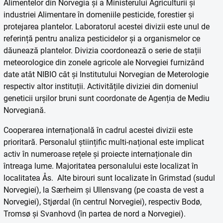
Alimentelor din Norvegia și a Ministerului Agriculturii și
industriei Alimentare în domeniile pesticide, forestier și
protejarea plantelor. Laboratorul acestei divizii este unul de
referință pentru analiza pesticidelor și a organismelor ce
dăunează plantelor. Divizia coordonează o serie de stații
meteorologice din zonele agricole ale Norvegiei furnizând
date atât NIBIO cât și Institutului Norvegian de Meterologie
respectiv altor instituții. Activitățile diviziei din domeniul
geneticii urșilor bruni sunt coordonate de Agenția de Mediu
Norvegiană.
Cooperarea internațională în cadrul acestei divizii este
prioritară. Personalul științific multi-național este implicat
activ în numeroase rețele și proiecte internaționale din
întreaga lume. Majoritatea personalului este localizat în
localitatea Ås. Alte birouri sunt localizate în Grimstad (sudul
Norvegiei), la Særheim și Ullensvang (pe coasta de vest a
Norvegiei), Stjørdal (în centrul Norvegiei), respectiv Bodø,
Tromsø și Svanhovd (în partea de nord a Norvegiei).