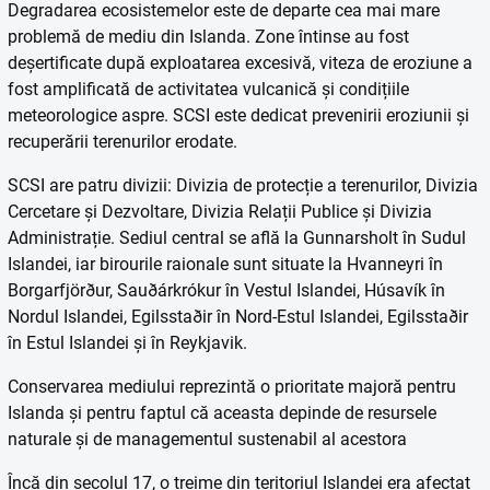
Degradarea ecosistemelor este de departe cea mai mare
problemă de mediu din Islanda. Zone întinse au fost
deșertificate după exploatarea excesivă, viteza de eroziune a
fost amplificată de activitatea vulcanică și condițiile
meteorologice aspre. SCSI este dedicat prevenirii eroziunii și
recuperării terenurilor erodate.
SCSI are patru divizii: Divizia de protecție a terenurilor, Divizia
Cercetare și Dezvoltare, Divizia Relații Publice și Divizia
Administrație. Sediul central se află la Gunnarsholt în Sudul
Islandei, iar birourile raionale sunt situate la Hvanneyri în
Borgarfjörður, Sauðárkrókur în Vestul Islandei, Húsavík în
Nordul Islandei, Egilsstaðir în Nord-Estul Islandei, Egilsstaðir
în Estul Islandei și în Reykjavik.
Conservarea mediului reprezintă o prioritate majoră pentru
Islanda și pentru faptul că aceasta depinde de resursele
naturale și de managementul sustenabil al acestora
Încă din secolul 17, o treime din teritoriul Islandei era afectat