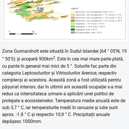
Zona Gunnarsholt este situată în Sudul Islandei (64 ° 05'N, 19
2
° 50'S) și acoperă 900km
. Este în cea mai mare parte plată,
cu pante în general mai mici de 5 °. Solurile fac parte din
categoria Leptosolurilor și Vitrisolurilor Arenice, respectiv
complecși ai acestora. Această zonă a fost utilizată pentru
pășunat intensiv, dar în ultimii ani această ocupație s-a mai
redus ca intensitateca urmare a aplicării unei politici de
protejate a ecosistemelor. Temperatura medie anuală este de
sub 3,7 ° C, iar temperaturile medii în ianuarie și iulie sunt
aprox. -1.8 ° C și respectiv 10,9 ° C. Precipitații anuale
depășesc 1000mm.